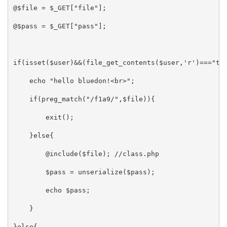
@$file = $_GET["file"];

@$pass = $_GET["pass"];

if(isset($user)&&(file_get_contents($user,'r')==="the
    echo "hello bluedon!<br>";

    if(preg_match("/f1a9/",$file)){

        exit();

    }else{

        @include($file); //class.php

        $pass = unserialize($pass);

        echo $pass;

    }

}else{
