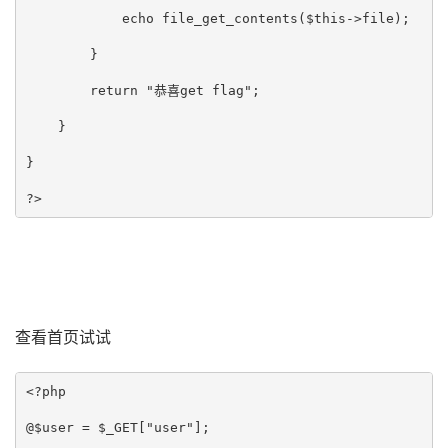
            echo file_get_contents($this->file);   

        }

        return "恭喜get flag";

    }

}

?>
查看首页试试
<?php

@$user = $_GET["user"];
