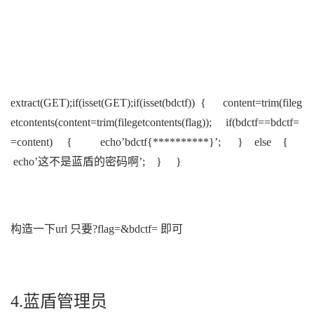
extract(GET);if(isset(
GET);if(isset(
bdctf)) { content=trim(fileg
etcontents(
content=trim(filegetcontents(
flag)); if(bdctf==
bdctf=
=
content) { echo’bdctf{**********}’; } else {
echo’这不是蓝盾的密码啊’; } }
构造一下url 只要?flag=&bdctf= 即可
4.蓝盾管理员