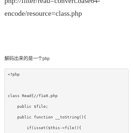
php://filter/read=convert.base64-
encode/resource=class.php
解码出来的是一个php
<?php

class Read{//f1a9.php

    public $file;

    public function __toString(){

        if(isset($this->file)){
