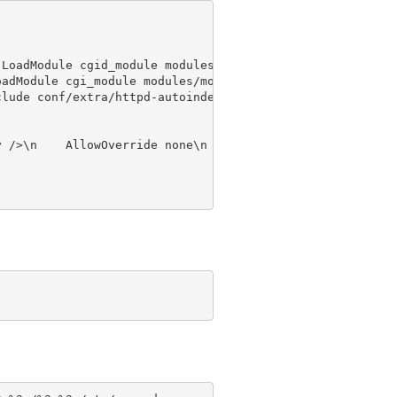
LoadModule cgid_module modules/mod_cgid.so|g" /usr/local
adModule cgi_module modules/mod_cgi.so|g" /usr/local/apa
lude conf/extra/httpd-autoindex.conf|g" /usr/local/apach
 />\n    AllowOverride none\n    Require all granted\n</