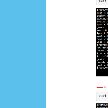
二
curl