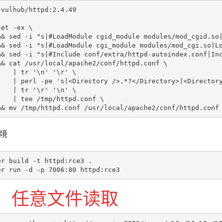
vulhub/httpd:2.4.49

et -ex \

&& sed -i "s|#LoadModule cgid_module modules/mod_cgid.so|
&& sed -i "s|#LoadModule cgi_module modules/mod_cgi.so|Lo
&& sed -i "s|#Include conf/extra/httpd-autoindex.conf|Inc
&& cat /usr/local/apache2/conf/httpd.conf \

   | tr '\n' '\r' \

    | perl -pe 's|<Directory />.*?</Directory>|<Directory
   | tr '\r' '\n' \

    | tee /tmp/httpd.conf \

&& mv /tmp/httpd.conf /usr/local/apache2/conf/httpd.conf
境
er build -t httpd:rce3 .

er run -d -p 7006:80 httpd:rce3
、任意文件读取