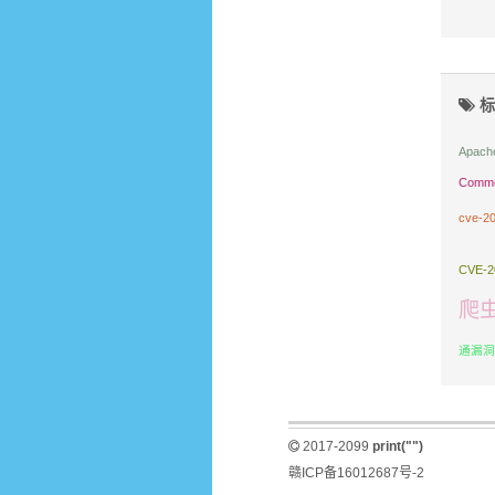
标
Apach
Commo
cve-2
CVE-2
爬
通漏洞
2017-2099
print("")
赣ICP备16012687号-2