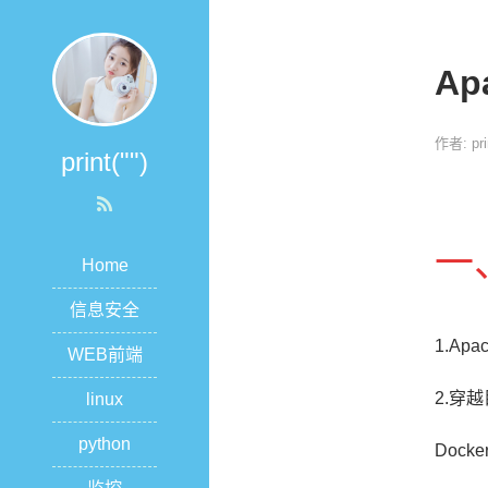
Ap
作者: prin
print("")
一、
Home
信息安全
1.Apa
WEB前端
2.穿越目
linux
python
Docker