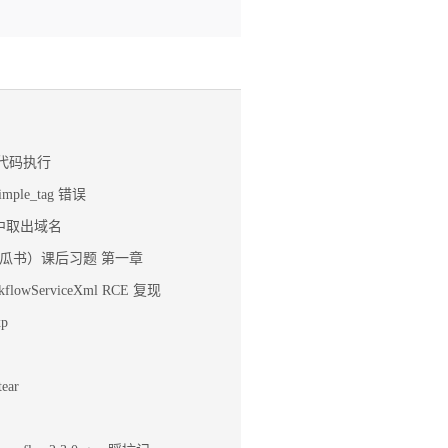
A 代码执行
imple_tag 错误
l 中取出域名
瓜书）课后习题 第一章
kflowServiceXml RCE 复现
xp
tear