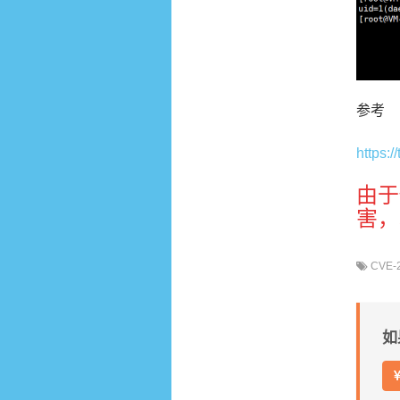
参考
https:
由于
害，
CVE-
如