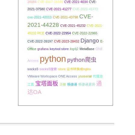
26084
CVE-2017-18349
CVE-2021-4034
CVE-
2021-37580
CVE-2021-41277
CVE-2021-41773
CVE-
cve-2021-42013
CVE-2021-43798
2021-44228
CVE-2021-45232
CVE-2021-
45232 RCE
CVE-2022-22954
CVE-2022-22965
Django
CVE-2022-39197
CVE-2023-28432
E-
Office
grafana
keytool store
log4j2
MetaBase
ONE
python
python爬虫
Access
socks5
socks5搜索
store 证书转换成nginx
VMware Workspace ONE Access
ysoserial
代理池
宝塔面板
通
工具
泛微
畅捷通
畅捷通漏洞
达OA