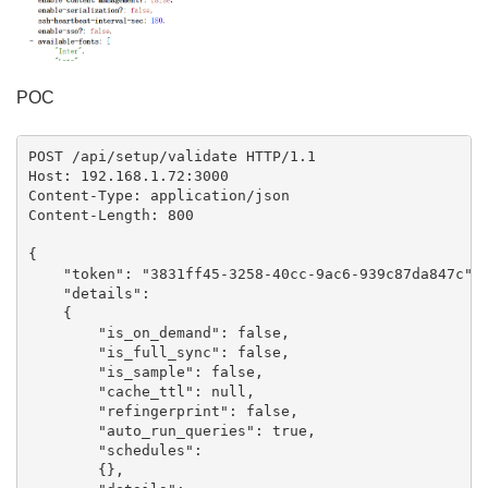
POC
POST /api/setup/validate HTTP/1.1

Host: 192.168.1.72:3000

Content-Type: application/json

Content-Length: 800

{

    "token": "3831ff45-3258-40cc-9ac6-939c87da847c",

    "details":

    {

        "is_on_demand": false,

        "is_full_sync": false,

        "is_sample": false,

        "cache_ttl": null,

        "refingerprint": false,

        "auto_run_queries": true,

        "schedules":

        {},
