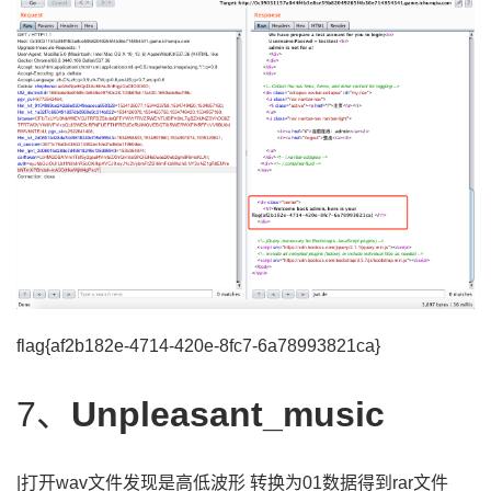
flag{af2b182e-4714-420e-8fc7-6a78993821ca}
7、
Unpleasant_music
|
打开
wav文件发现是高低波形 转换为01
数据得到
rar文件