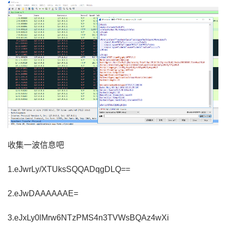
收集一波信息吧
1.
eJwrLy/XTUksSQQADqgDLQ==
2.
eJwDAAAAAAE=
3.
eJxLy0lMrw6NTzPMS4n3TVWsBQAz4wXi