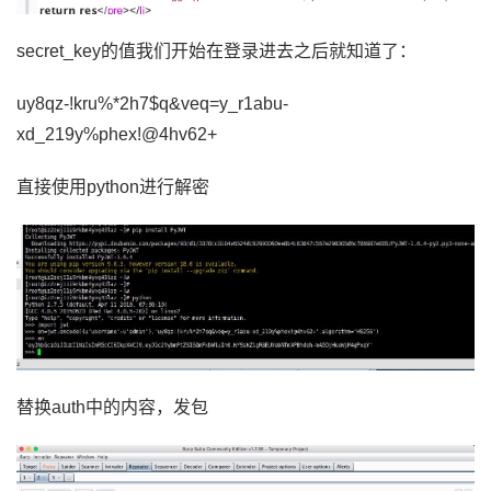
secret_key的值我们开始在登录进去之后就知道了：
uy8qz-!kru%*2h7$q&veq=y_r1abu-
xd_219y%phex!@4hv62+
直接使用
python进行解密
替换
auth中的内容，发包