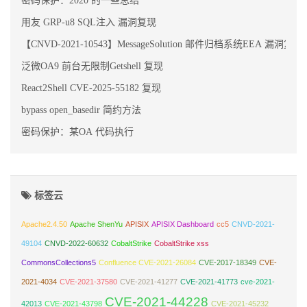
用友 GRP-u8 SQL注入 漏洞复现
【CNVD-2021-10543】MessageSolution 邮件归档系统EEA 漏洞复现
泛微OA9 前台无限制Getshell 复现
React2Shell CVE-2025-55182 复现
bypass open_basedir 简约方法
密码保护：某OA 代码执行
标签云
Apache2.4.50
Apache ShenYu
APISIX
APISIX Dashboard
cc5
CNVD-2021-
49104
CNVD-2022-60632
CobaltStrike
CobaltStrike xss
CommonsCollections5
Confluence CVE-2021-26084
CVE-2017-18349
CVE-
2021-4034
CVE-2021-37580
CVE-2021-41277
CVE-2021-41773
cve-2021-
CVE-2021-44228
42013
CVE-2021-43798
CVE-2021-45232