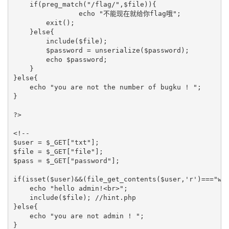
    if(preg_match("/flag/",$file)){ 

		echo "不能现在就给你flag哦";

        exit();  

    }else{  

        include($file);   

        $password = unserialize($password);  

        echo $password;  

    }  

}else{  

    echo "you are not the number of bugku ! ";  

}  

?>  

<!--  

$user = $_GET["txt"];  

$file = $_GET["file"];  

$pass = $_GET["password"];  

if(isset($user)&&(file_get_contents($user,'r')==="wel
    echo "hello admin!<br>";  

    include($file); //hint.php  

}else{  

    echo "you are not admin ! ";  

}  
