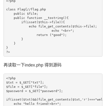
<?php  

class Flag{//flag.php  

    public $file;  

    public function __tostring(){  

        if(isset($this->file)){  

            echo file_get_contents($this->file); 

			echo "<br>";

		return ("good");

        }  

    }  

}  

?>  
再读取一下index.php 得到源码
<?php  

$txt = $_GET["txt"];  

$file = $_GET["file"];  

$password = $_GET["password"];  

if(isset($txt)&&(file_get_contents($txt,'r')==="welco
    echo "hello friend!<br>";  
