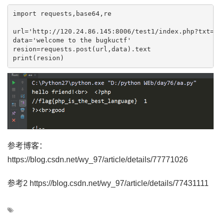
import requests,base64,re

url='http://120.24.86.145:8006/test1/index.php?txt=ph
data='welcome to the bugkuctf'

resion=requests.post(url,data).text

print(resion)
参考博客：
https://blog.csdn.net/wy_97/article/details/77771026
参考2 https://blog.csdn.net/wy_97/article/details/77431111