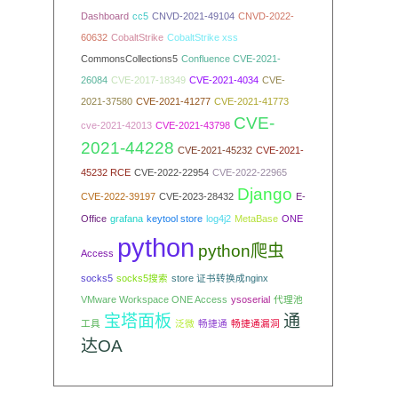
Dashboard
cc5
CNVD-2021-49104
CNVD-2022-
60632
CobaltStrike
CobaltStrike xss
CommonsCollections5
Confluence CVE-2021-
26084
CVE-2017-18349
CVE-2021-4034
CVE-
2021-37580
CVE-2021-41277
CVE-2021-41773
CVE-
cve-2021-42013
CVE-2021-43798
2021-44228
CVE-2021-45232
CVE-2021-
45232 RCE
CVE-2022-22954
CVE-2022-22965
Django
CVE-2022-39197
CVE-2023-28432
E-
Office
grafana
keytool store
log4j2
MetaBase
ONE
python
python爬虫
Access
socks5
socks5搜索
store 证书转换成nginx
VMware Workspace ONE Access
ysoserial
代理池
宝塔面板
通
工具
泛微
畅捷通
畅捷通漏洞
达OA