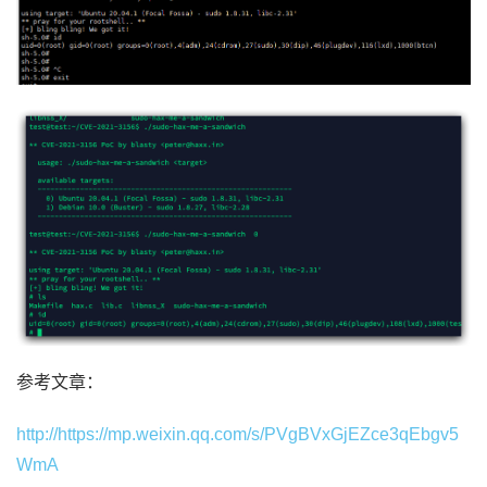
参考文章：
http://https://mp.weixin.qq.com/s/PVgBVxGjEZce3qEbgv5
WmA