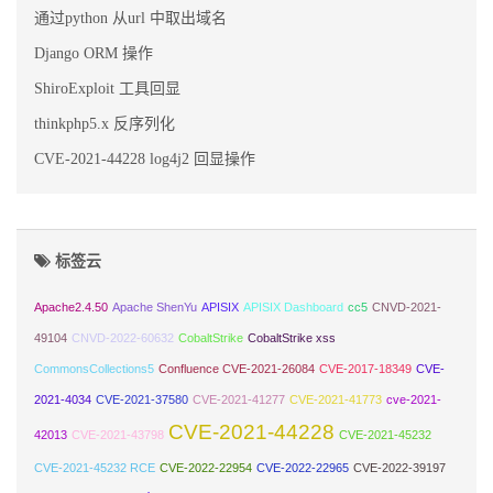
通过python 从url 中取出域名
Django ORM 操作
ShiroExploit 工具回显
thinkphp5.x 反序列化
CVE-2021-44228 log4j2 回显操作
标签云
Apache2.4.50
Apache ShenYu
APISIX
APISIX Dashboard
cc5
CNVD-2021-
49104
CNVD-2022-60632
CobaltStrike
CobaltStrike xss
CommonsCollections5
Confluence CVE-2021-26084
CVE-2017-18349
CVE-
2021-4034
CVE-2021-37580
CVE-2021-41277
CVE-2021-41773
cve-2021-
CVE-2021-44228
42013
CVE-2021-43798
CVE-2021-45232
CVE-2021-45232 RCE
CVE-2022-22954
CVE-2022-22965
CVE-2022-39197