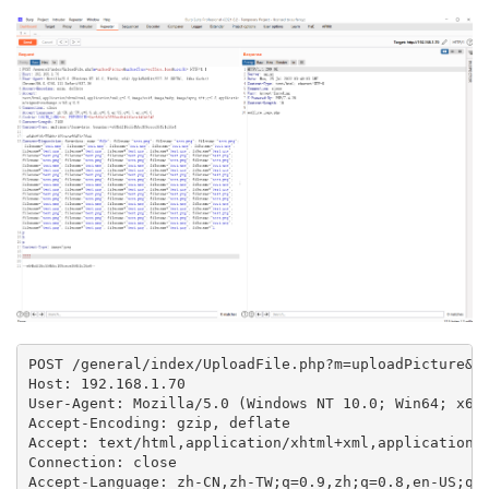
POST /general/index/UploadFile.php?m=uploadPicture&up
Host: 192.168.1.70

User-Agent: Mozilla/5.0 (Windows NT 10.0; Win64; x64)
Accept-Encoding: gzip, deflate

Accept: text/html,application/xhtml+xml,application/x
Connection: close

Accept-Language: zh-CN,zh-TW;q=0.9,zh;q=0.8,en-US;q=0