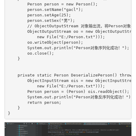
        Person person = new Person();

        person.setName("gacl");

        person.setAge(25);

        person.setSex("男");

        // ObjectOutputStream 对象输出流，将Person
        ObjectOutputStream oo = new ObjectOutputStrea
            new File("E:/Person.txt")));

        oo.writeObject(person);

        System.out.println("Person对象序列化成功！");

        oo.close();

    }

    private static Person DeserializePerson() throws 
        ObjectInputStream ois = new ObjectInputStream
            new File("E:/Person.txt")));

        Person person = (Person) ois.readObject();

        System.out.println("Person对象反序列化成功！");

        return person;

    }
