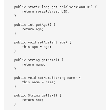
    public static long getSerialVersionUID() {

        return serialVersionUID;

    }

    public int getAge() {

        return age;

    }

    public void setAge(int age) {

        this.age = age;

    }

    public String getName() {

        return name;

    }

    public void setName(String name) {

        this.name = name;

    }

    public String getSex() {

        return sex;

    }
