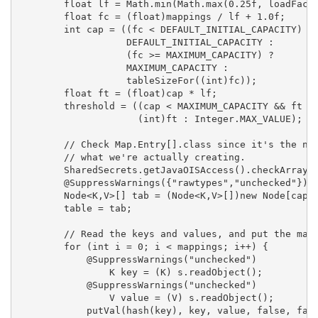
        float lf = Math.min(Math.max(0.25f, loadFacto
        float fc = (float)mappings / lf + 1.0f;

        int cap = ((fc < DEFAULT_INITIAL_CAPACITY) ?

                   DEFAULT_INITIAL_CAPACITY :

                   (fc >= MAXIMUM_CAPACITY) ?

                   MAXIMUM_CAPACITY :

                   tableSizeFor((int)fc));

        float ft = (float)cap * lf;

        threshold = ((cap < MAXIMUM_CAPACITY && ft < 
                     (int)ft : Integer.MAX_VALUE);

        // Check Map.Entry[].class since it's the nea
        // what we're actually creating.

        SharedSecrets.getJavaOISAccess().checkArray(s
        @SuppressWarnings({"rawtypes","unchecked"})

        Node<K,V>[] tab = (Node<K,V>[])new Node[cap];
        table = tab;

        // Read the keys and values, and put the mapp
        for (int i = 0; i < mappings; i++) {

            @SuppressWarnings("unchecked")

                K key = (K) s.readObject();

            @SuppressWarnings("unchecked")

                V value = (V) s.readObject();

            putVal(hash(key), key, value, false, fals