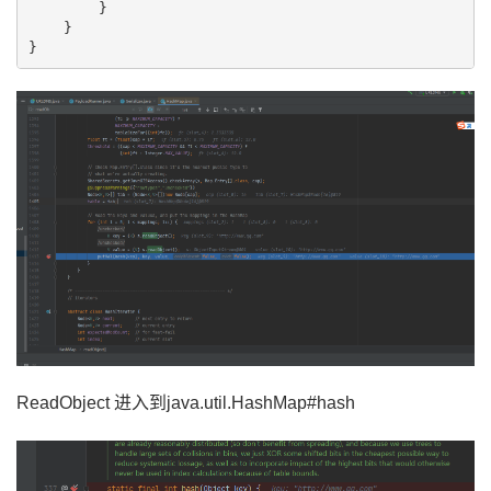
        }

    }

ReadObject 进入到java.util.HashMap#hash