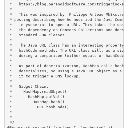
 *   https://blog.paranoidsoftware.com/triggering-a-d
 *

 *   This was inspired by  Philippe Arteau @h3xstream
 * posting describing how he modified the Java Common
 *   in ysoserial to open a URL. This takes the same 
 *   the dependency on Commons Collections and does a
 *   standard JDK classes.

 *

 *   The Java URL class has an interesting property o
 *   hashCode methods. The URL class will, as a side 
 *   during a comparison (either equals or hashCode).
 *

 *   As part of deserialization, HashMap calls hashCo
 *   deserializes, so using a Java URL object as a se
 *   it to trigger a DNS lookup.

 *

 *   Gadget Chain:

 *     HashMap.readObject()

 *       HashMap.putVal()

 *         HashMap.hash()

 *           URL.hashCode()

 *

 *

 */

@SuppressWarnings({ "rawtypes", "unchecked" })
