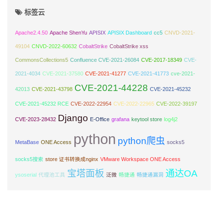
标签云
Apache2.4.50
Apache ShenYu
APISIX
APISIX Dashboard
cc5
CNVD-2021-
49104
CNVD-2022-60632
CobaltStrike
CobaltStrike xss
CommonsCollections5
Confluence CVE-2021-26084
CVE-2017-18349
CVE-
2021-4034
CVE-2021-37580
CVE-2021-41277
CVE-2021-41773
cve-2021-
CVE-2021-44228
42013
CVE-2021-43798
CVE-2021-45232
CVE-2021-45232 RCE
CVE-2022-22954
CVE-2022-22965
CVE-2022-39197
Django
CVE-2023-28432
E-Office
grafana
keytool store
log4j2
python
python爬虫
MetaBase
ONE Access
socks5
socks5搜索
store 证书转换成nginx
VMware Workspace ONE Access
宝塔面板
通达OA
ysoserial
代理池工具
泛微
畅捷通
畅捷通漏洞