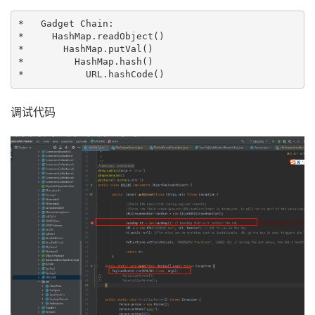
*   Gadget Chain:

*     HashMap.readObject()

*       HashMap.putVal()

*         HashMap.hash()

*           URL.hashCode()
调试代码