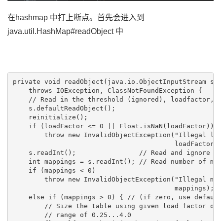
在hashmap 中打上断点。首先会进入到
java.util.HashMap#readObject 中
private void readObject(java.io.ObjectInputStream s)

    throws IOException, ClassNotFoundException {

    // Read in the threshold (ignored), loadfactor, a
    s.defaultReadObject();

    reinitialize();

    if (loadFactor <= 0 || Float.isNaN(loadFactor))

        throw new InvalidObjectException("Illegal loa
                                         loadFactor);
    s.readInt();                // Read and ignore nu
    int mappings = s.readInt(); // Read number of map
    if (mappings < 0)

        throw new InvalidObjectException("Illegal map
                                         mappings);

    else if (mappings > 0) { // (if zero, use default
        // Size the table using given load factor onl
        // range of 0.25...4.0
