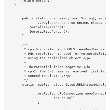
        return person;

    }

        public static void main(final String[] args) 
                //PayloadRunner.run(URLDNS.class, arg
            SerializePerson();

            DeserializePerson();

        }

        /**

         * <p>This instance of URLStreamHandler is us
         * DNS resolution is used for vulnerability d
         * using the serialized object.</p>

         *

         * <b>Potential false negative:</b>

         * <p>If the DNS name is resolved first from 
         * second resolution.</p>

         */

        static  public  class SilentURLStreamHandler 
                protected URLConnection openConnectio
                        return null;

                }
