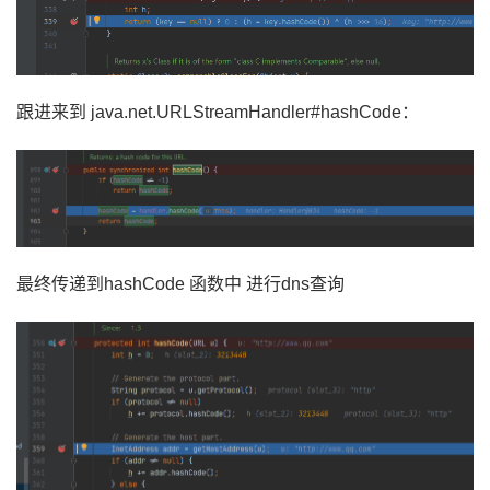
跟进来到 java.net.URLStreamHandler#hashCode：
最终传递到hashCode 函数中 进行dns查询