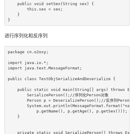
    public void setSex(String sex) {

        this.sex = sex;

    }

进行序列化和反序列
package cn.o2oxy;

import java.io.*;

import java.text.MessageFormat;

public class TestObjSerializeAndDeserialize {

    public static void main(String[] args) throws Exc
        SerializePerson();//序列化Person对象

        Person p = DeserializePerson();//反序列Perons
        System.out.println(MessageFormat.format("name
            p.getName(), p.getAge(), p.getSex()));

    }

    private static void SerializePerson() throws Exce