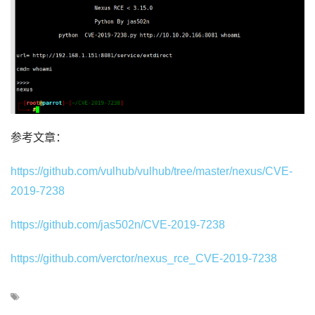
参考文章：
https://github.com/vulhub/vulhub/tree/master/nexus/CVE-
2019-7238
https://github.com/jas502n/CVE-2019-7238
https://github.com/verctor/nexus_rce_CVE-2019-7238