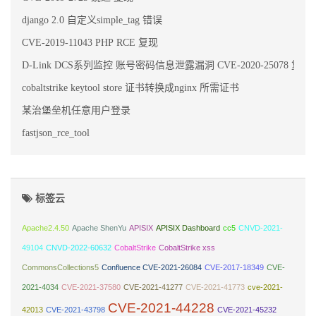
django 2.0 自定义simple_tag 错误
CVE-2019-11043 PHP RCE 复现
D-Link DCS系列监控 账号密码信息泄露漏洞 CVE-2020-25078 复现
cobaltstrike keytool store 证书转换成nginx 所需证书
某治堡垒机任意用户登录
fastjson_rce_tool
标签云
Apache2.4.50
Apache ShenYu
APISIX
APISIX Dashboard
cc5
CNVD-2021-
49104
CNVD-2022-60632
CobaltStrike
CobaltStrike xss
CommonsCollections5
Confluence CVE-2021-26084
CVE-2017-18349
CVE-
2021-4034
CVE-2021-37580
CVE-2021-41277
CVE-2021-41773
cve-2021-
CVE-2021-44228
42013
CVE-2021-43798
CVE-2021-45232