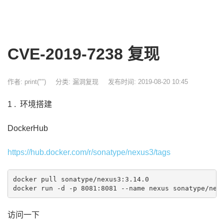
CVE-2019-7238 复现
作者: print("")
分类:
漏洞复现
发布时间: 2019-08-20 10:45
1 . 环境搭建
DockerHub
https://hub.docker.com/r/sonatype/nexus3/tags
docker pull sonatype/nexus3:3.14.0 

docker run -d -p 8081:8081 --name nexus sonatype/nex
访问一下