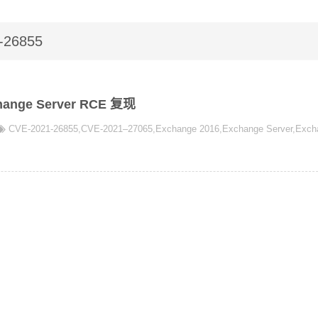
-26855
hange Server RCE 复现
CVE-2021-26855
,
CVE-2021–27065
,
Exchange 2016
,
Exchange Server
,
Exch