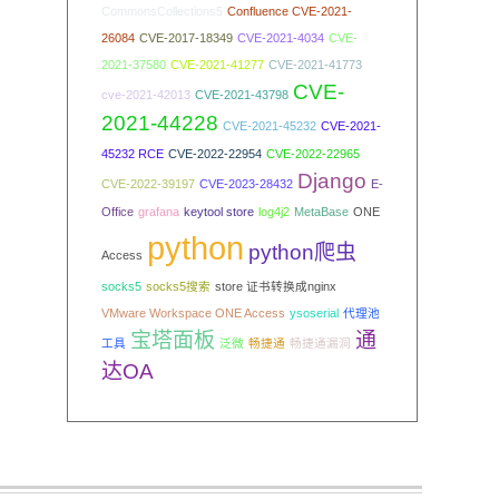
CommonsCollections5
Confluence CVE-2021-
26084
CVE-2017-18349
CVE-2021-4034
CVE-
2021-37580
CVE-2021-41277
CVE-2021-41773
CVE-
cve-2021-42013
CVE-2021-43798
2021-44228
CVE-2021-45232
CVE-2021-
45232 RCE
CVE-2022-22954
CVE-2022-22965
Django
CVE-2022-39197
CVE-2023-28432
E-
Office
grafana
keytool store
log4j2
MetaBase
ONE
python
python爬虫
Access
socks5
socks5搜索
store 证书转换成nginx
VMware Workspace ONE Access
ysoserial
代理池
宝塔面板
通
工具
泛微
畅捷通
畅捷通漏洞
达OA