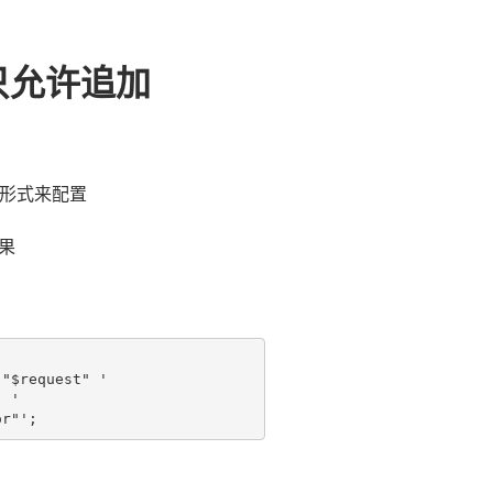
志只允许追加
形式来配置
果
"$request" '

 '

or"';