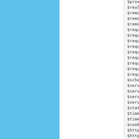
$pr
$re
$rem
$rem
$rem
$req
$re
$req
$re
$req
$re
$req
$re
$re
$sch
$se
$ser
$ser
$ser
$sta
$tim
$tim
$co
$ht
$http