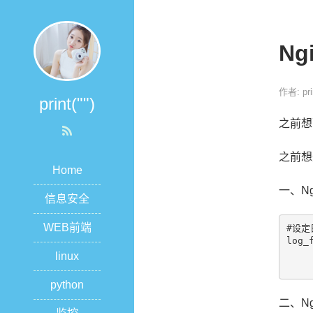
N
作者: prin
print("")
之前想
之前想
Home
一、N
信息安全
WEB前端
#设定
log_
    
linux
    
python
二、N