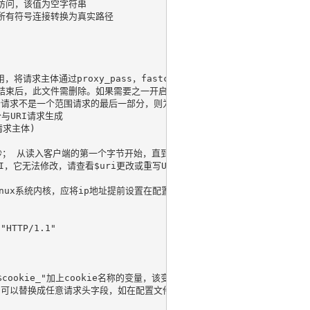
接访问，该值为空字符串

会将所有符号连接转换为真实路径

用，将请求主体通过proxy_pass，fastcgi_pass，uwsgi_pass和sc
此文件需删除。如果需要之一开启此功能，需要设置client_body_in_file_only
完成或者请求不是一个范围请求的最后一部分，则为空

令与URI请求生成

请求主体)

秒，精度毫秒； 从读入客户端的第一个字节开始，直到把最后一个字符发送给客户端后进
I，它无法修改，请查看$uri更改或重写URI，不包含主机名，例如："/cnphp/tes
linux系统内核，应将ip地址提前设置在配置文件中

HTTP/1.1"

缀"$cookie_"加上cookie名称的变量，该变量的值即为cookie名称的值

E可以替换成任意请求头字段，如在配置文件中需要获取http请求头："Accept-Lang