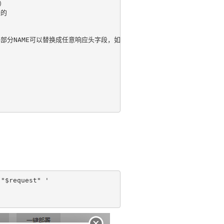
）

的

部分NAME可以替换成任意响应头字段，如需要设置响应头Content-length，$sen
"$request" '
