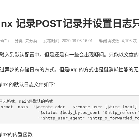
ginx 记录POST记录并设置日
t("")
分类:
未分类
发布时间: 2020-08-06 16:01
阅读次数: 4,106 次
融入到默认配置中。但是还是有一些会出现疑问。只能以文章的
过异步的存储日志的方式。但是udp 的方式也是挺消耗性能的无
ginx 的默认日志文件如下:
日志格式，main是默认的格式

format  main  '$remote_addr - $remote_user [$time_local] 
                '$status $body_bytes_sent "$http_referer"
                '"$http_user_agent" "$http_x_forwarded_f
ginx的内置函数