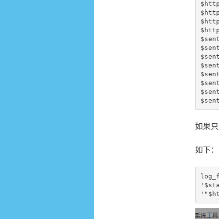
$ht
$ht
$htt
$http
$se
$sent
$sent
$sent
$sent
$sent
$sent
$sen
如果只
如下：
log_
'$st