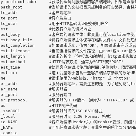
oxy_protocol_addr     #获取代理访问服务器的客户端地址，如果是直
alpath_root           #当前请求的文档根目录或别名的真实路径，
ote_addr             #客户端地址

ote_port             #客户端端口

ote_user             #用于HTTP基础认证服务的用户名

uest                 #代表客户端的请求地址

quest_body            #客户端的请求主体：此变量可在location中使
uest_body_file       #将客户端请求主体保存在临时文件中。文件处理结束后，
quest_completion      #如果请求成功，值为"OK"，如果请求未
uest_filename        #当前连接请求的文件路径，由root或alias指
quest_length          #请求的长度 (包括请求的地址，http请求头和
uest_method          #HTTP请求方法，通常为"GET"或"POST"

quest_time            #处理客户端请求使用的时间,单位为
quest_uri             #这个变量等于包含一些客户端请求参数的原始UR
eme                  #请求使用的Web协议，"http" 或 "https"

rver_addr             #服务器端地址，需要注意的是：为了避免访问
ver_name             #服务器名

ver_port             #服务器端口

ver_protocol         #服务器的HTTP版本，通常为 "HTTP/1.0" 或 "
tus                  #HTTP响应代码

e_iso8601            #服务器时间的ISO 8610格式

e_local              #服务器时间（LOG Format 格式）

okie_NAME             #客户端请求Header头中的cookie变量，前
tp_NAME               #匹配任意请求头字段；变量名中的后半部分NAM
_cookie
