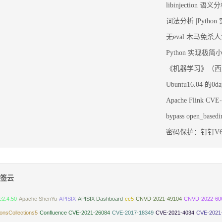
libinjection 
词法分析 |Python
无eval 木马免杀
Python 实现极
《机器学习》（西
Ubuntu16.04 的0d
Apache Flink CV
bypass open_bas
密码保护：钉钉V6.3.
签云
e2.4.50
Apache ShenYu
APISIX
APISIX Dashboard
cc5
CNVD-2021-49104
CNVD-2022-60
nsCollections5
Confluence CVE-2021-26084
CVE-2017-18349
CVE-2021-4034
CVE-2021