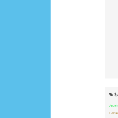
标
Apach
Commo