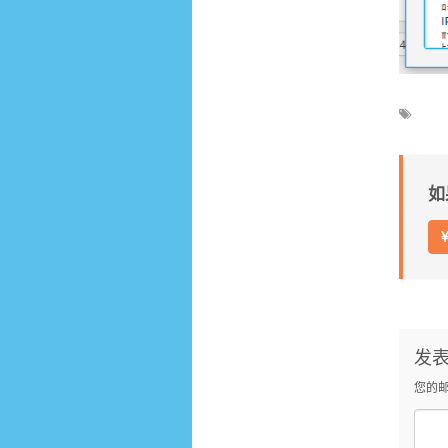
如
发
您的