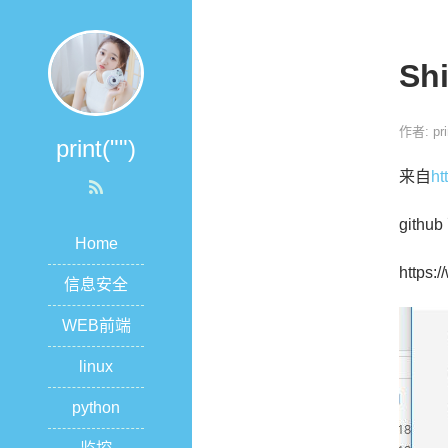
Sh
作者: prin
print("")
来自
ht
git
Home
https:
信息安全
WEB前端
linux
python